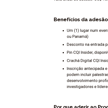
Benefícios da adesão
Um (1) lugar num event
ou Panamá)
Desconto na entrada p
Pin CQI Insider, dispon
Crachá Digital CQI In
Inscrição antecipada 
podem incluir palestra
desenvolvimento profis
investigadores e lídere
Por que aderir ao Pro