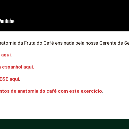
Anatomia da Fruta do Café ensinada pela nossa Gerente de 
 aqui
.
m espanhol aqui.
ESE aqui
.
ntos de anatomia do café com este exercício
.